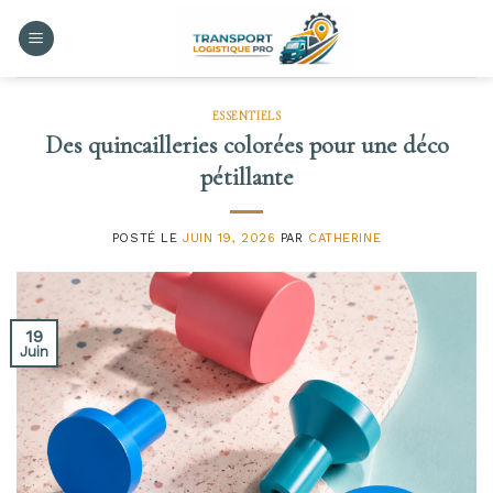
Skip
to
content
ESSENTIELS
Des quincailleries colorées pour une déco
pétillante
POSTÉ LE
JUIN 19, 2026
PAR
CATHERINE
19
Juin