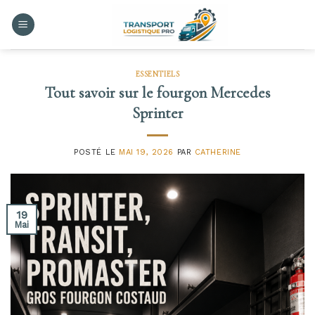
Skip
to
content
ESSENTIELS
Tout savoir sur le fourgon Mercedes
Sprinter
POSTÉ LE
MAI 19, 2026
PAR
CATHERINE
19
Mai