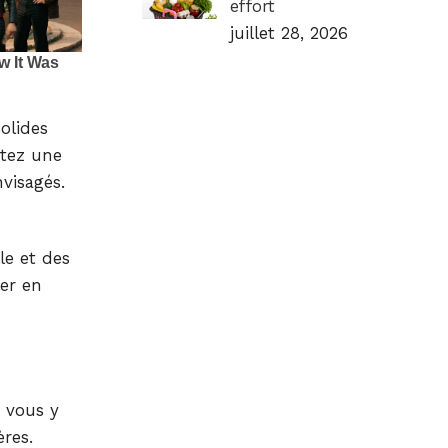
effort
juillet 28, 2026
olides
itez une
visagés.
le et des
ler en
 vous y
ères.