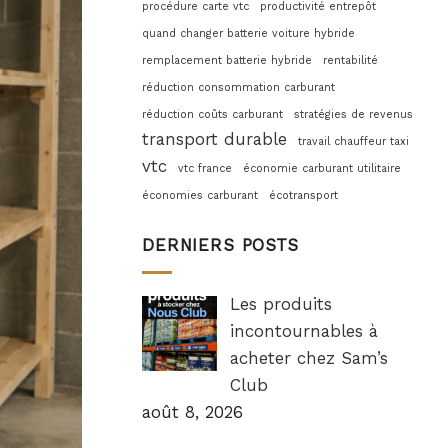
procédure carte vtc
productivité entrepôt
quand changer batterie voiture hybride
remplacement batterie hybride
rentabilité
réduction consommation carburant
réduction coûts carburant
stratégies de revenus
transport durable
travail chauffeur taxi
vtc
vtc france
économie carburant utilitaire
économies carburant
écotransport
DERNIERS POSTS
Les produits
incontournables à
acheter chez Sam’s
Club
août 8, 2026