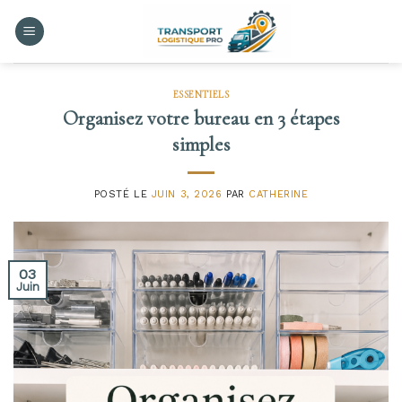
Skip
to
content
ESSENTIELS
Organisez votre bureau en 3 étapes
simples
POSTÉ LE
JUIN 3, 2026
PAR
CATHERINE
03
Juin