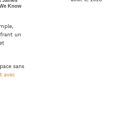
emple,
ffrant un
et
space sans
t avec