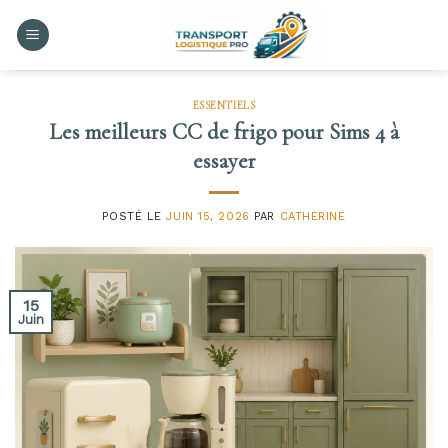
Skip
to
content
ESSENTIELS
Les meilleurs CC de frigo pour Sims 4 à
essayer
POSTÉ LE
JUIN 15, 2026
PAR
CATHERINE
15
Juin