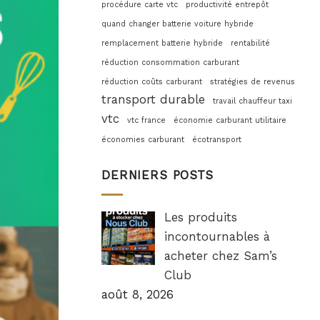
procédure carte vtc
productivité entrepôt
quand changer batterie voiture hybride
remplacement batterie hybride
rentabilité
réduction consommation carburant
réduction coûts carburant
stratégies de revenus
transport durable
travail chauffeur taxi
vtc
vtc france
économie carburant utilitaire
économies carburant
écotransport
DERNIERS POSTS
Les produits
incontournables à
acheter chez Sam’s
Club
août 8, 2026