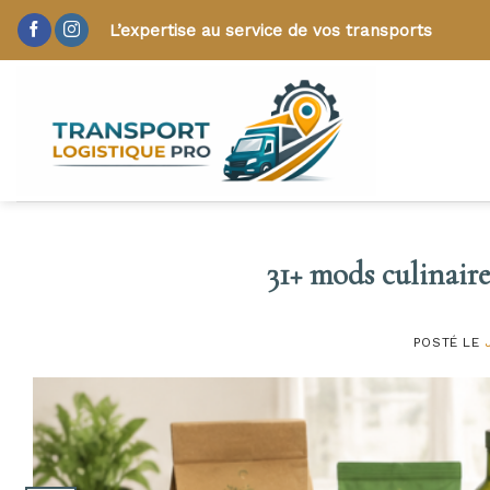
Skip
L’expertise au service de vos transports
to
content
31+ mods culinaire
POSTÉ LE