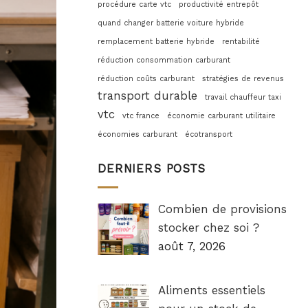
procédure carte vtc
productivité entrepôt
quand changer batterie voiture hybride
remplacement batterie hybride
rentabilité
réduction consommation carburant
réduction coûts carburant
stratégies de revenus
transport durable
travail chauffeur taxi
vtc
vtc france
économie carburant utilitaire
économies carburant
écotransport
DERNIERS POSTS
Combien de provisions
stocker chez soi ?
août 7, 2026
Aliments essentiels