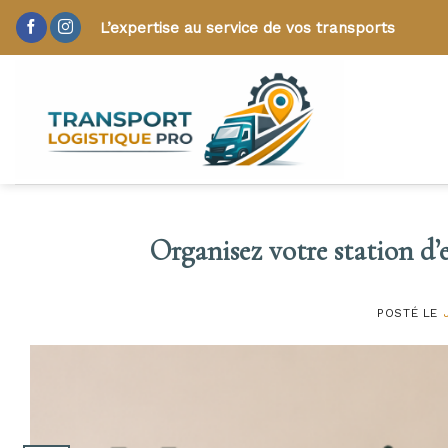
Skip
L’expertise au service de vos transports
to
content
Organisez votre station d’
POSTÉ LE