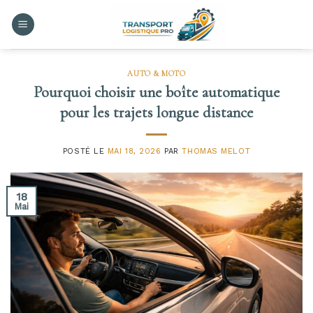
Skip
to
content
AUTO & MOTO
Pourquoi choisir une boîte automatique
pour les trajets longue distance
POSTÉ LE
MAI 18, 2026
PAR
THOMAS MELOT
18
Mai