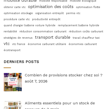
mobilité durable
mobilité responsable
mobilité écologique
optimisation des coûts
obtenir carte vtc
optimisation flotte
optimisation stockage
organisation entrepôt
permis vtc
procédure carte vtc
productivité entrepôt
quand changer batterie voiture hybride
remplacement batterie hybride
rentabilité
réduction consommation carburant
réduction coûts carburant
transport durable
stratégies de revenus
travail chauffeur taxi
vtc
vtc france
économie carburant utilitaire
économies carburant
écotransport
DERNIERS POSTS
Combien de provisions stocker chez soi ?
août 7, 2026
Aliments essentiels pour un stock de