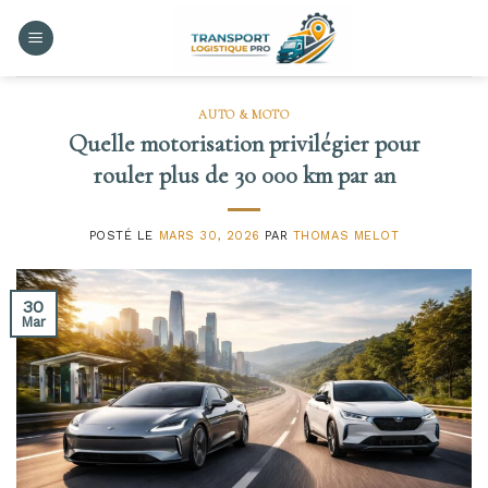
Skip
to
content
AUTO & MOTO
Quelle motorisation privilégier pour
rouler plus de 30 000 km par an
POSTÉ LE
MARS 30, 2026
PAR
THOMAS MELOT
30
Mar