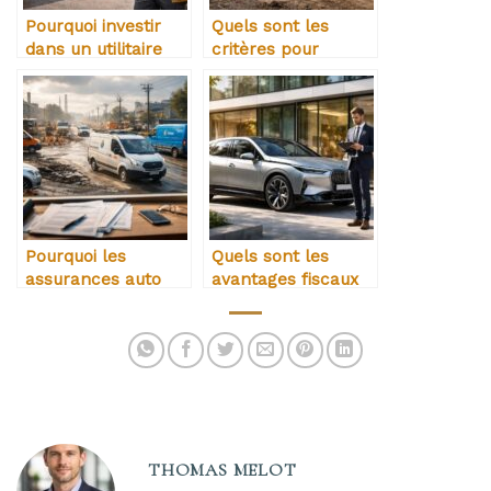
Pourquoi investir
Quels sont les
dans un utilitaire
critères pour
récent améliore la
choisir un pick-up
rentabilité
professionnel
Pourquoi les
Quels sont les
assurances auto
avantages fiscaux
professionnelles
d’un véhicule de
sont plus chères
société en leasing
THOMAS MELOT