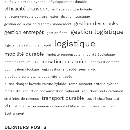
durée vie batterie hybride
développement durable
efficacité transport
entretien voiture hybride
entretien véhicule utilitaire
externalisation logistique
gestion des stocks
gestion de la chaîne d'approvisionnement
gestion logistique
gestion entrepôt
gestion flotte
logistique
logiciel de gestion d’entrepôt
mobilité durable
mobilité responsable
mobilité écologique
optimisation des coûts
obtenir carte vtc
optimisation flotte
optimisation stockage
organisation entrepôt
permis vtc
procédure carte vtc
productivité entrepôt
quand changer batterie voiture hybride
remplacement batterie hybride
rentabilité
réduction consommation carburant
réduction coûts carburant
transport durable
stratégies de revenus
travail chauffeur taxi
vtc
vtc france
économie carburant utilitaire
économies carburant
écotransport
DERNIERS POSTS