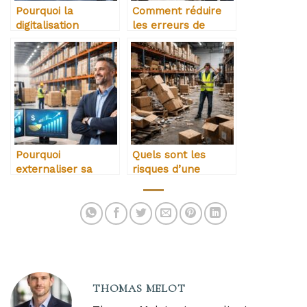
Pourquoi la
Comment réduire
digitalisation
les erreurs de
transforme la
préparation de
logistique moderne
commandes
Pourquoi
Quels sont les
externaliser sa
risques d’une
logistique peut
mauvaise gestion
améliorer la
des stocks
rentabilité
THOMAS MELOT