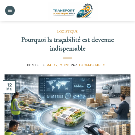
Skip
to
content
LOGISTIQUE
Pourquoi la traçabilité est devenue
indispensable
POSTÉ LE
MAI 12, 2026
PAR
THOMAS MELOT
12
Mai