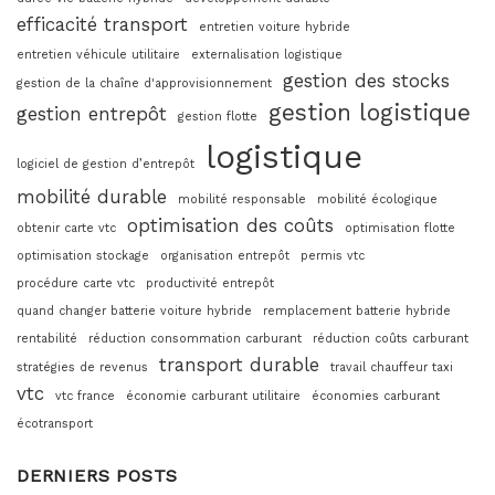
efficacité transport
entretien voiture hybride
entretien véhicule utilitaire
externalisation logistique
gestion des stocks
gestion de la chaîne d'approvisionnement
gestion logistique
gestion entrepôt
gestion flotte
logistique
logiciel de gestion d’entrepôt
mobilité durable
mobilité responsable
mobilité écologique
optimisation des coûts
obtenir carte vtc
optimisation flotte
optimisation stockage
organisation entrepôt
permis vtc
procédure carte vtc
productivité entrepôt
quand changer batterie voiture hybride
remplacement batterie hybride
rentabilité
réduction consommation carburant
réduction coûts carburant
transport durable
stratégies de revenus
travail chauffeur taxi
vtc
vtc france
économie carburant utilitaire
économies carburant
écotransport
DERNIERS POSTS