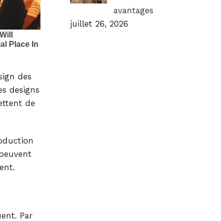
avantages
juillet 26, 2026
esign des
es designs
ettent de
roduction
 peuvent
ent.
uent. Par