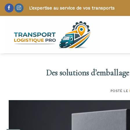
Skip
L’expertise au service de vos transports
to
content
Des solutions d’emballage
POSTÉ LE