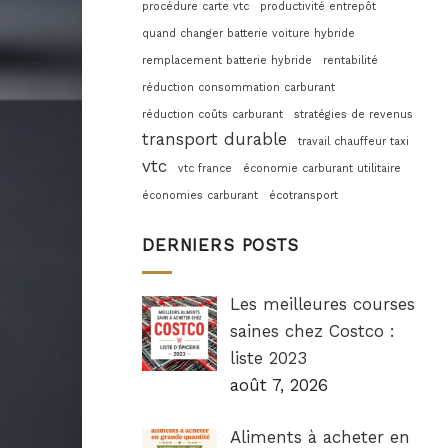
procédure carte vtc
productivité entrepôt
quand changer batterie voiture hybride
remplacement batterie hybride
rentabilité
réduction consommation carburant
réduction coûts carburant
stratégies de revenus
transport durable
travail chauffeur taxi
vtc
vtc france
économie carburant utilitaire
économies carburant
écotransport
DERNIERS POSTS
Les meilleures courses
saines chez Costco :
liste 2023
août 7, 2026
Aliments à acheter en