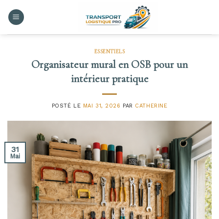
Skip
to
content
ESSENTIELS
Organisateur mural en OSB pour un
intérieur pratique
POSTÉ LE
MAI 31, 2026
PAR
CATHERINE
31
Mai