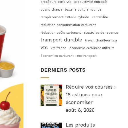
procédure carte vtc
productivité entrepôt
quand changer batterie voiture hybride
remplacement batterie hybride
rentabilité
réduction consommation carburant
réduction coûts carburant
stratégies de revenus
transport durable
travail chauffeur taxi
vtc
vtc france
économie carburant utilitaire
économies carburant
écotransport
DERNIERS POSTS
Réduire vos courses :
18 astuces pour
économiser
août 8, 2026
Les produits