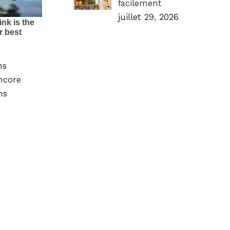
facilement
juillet 29, 2026
ns
ncore
ns