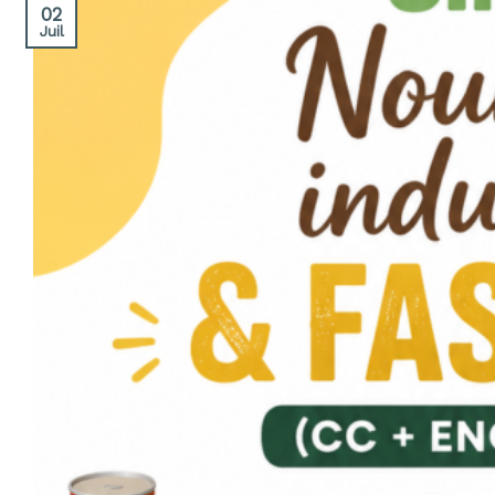
02
Juil