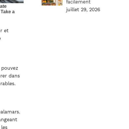
facilement
juillet 29, 2026
r et
e
s pouvez
orer dans
rables.
calamars.
langeant
 les