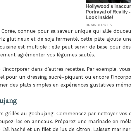
 Corée, connue pour sa saveur unique qui allie douceu
riz glutineux et de soja fermenté, cette pâte ajoute un
cuisine est multiple : elle peut servir de base pour des
plement agrémenter vos légumes sautés.
 l’incorporer dans d’autres recettes. Par exemple, vou
iel pour un dressing sucré-piquant ou encore l’incorp
mer des plats simples en expériences gustatives mémo
hujang
rs grillés au gochujang. Commencez par nettoyer vos 
uis coupez-les en anneaux. Préparez une marinade en mé
l’ail haché et un filet de jus de citron. Laissez mariner