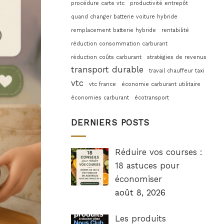
procédure carte vtc
productivité entrepôt
quand changer batterie voiture hybride
remplacement batterie hybride
rentabilité
réduction consommation carburant
réduction coûts carburant
stratégies de revenus
transport durable
travail chauffeur taxi
vtc
vtc france
économie carburant utilitaire
économies carburant
écotransport
DERNIERS POSTS
Réduire vos courses :
18 astuces pour
économiser
août 8, 2026
Les produits