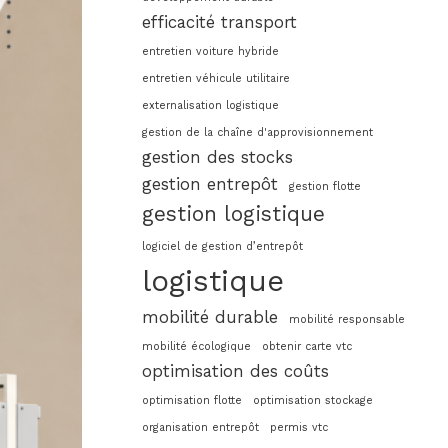
efficacité transport
entretien voiture hybride
entretien véhicule utilitaire
externalisation logistique
gestion de la chaîne d'approvisionnement
gestion des stocks
gestion entrepôt
gestion flotte
gestion logistique
logiciel de gestion d’entrepôt
logistique
mobilité durable
mobilité responsable
mobilité écologique
obtenir carte vtc
optimisation des coûts
optimisation flotte
optimisation stockage
organisation entrepôt
permis vtc