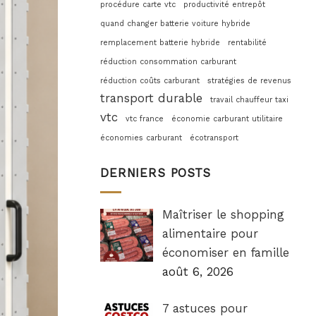
procédure carte vtc
productivité entrepôt
quand changer batterie voiture hybride
remplacement batterie hybride
rentabilité
réduction consommation carburant
réduction coûts carburant
stratégies de revenus
transport durable
travail chauffeur taxi
vtc
vtc france
économie carburant utilitaire
économies carburant
écotransport
DERNIERS POSTS
Maîtriser le shopping
alimentaire pour
économiser en famille
août 6, 2026
7 astuces pour