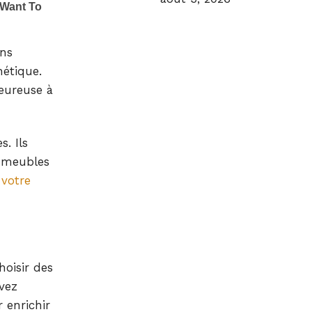
ons
hétique.
eureuse à
. Ils
s meubles
 votre
hoisir des
uvez
 enrichir