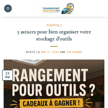
Skip
to
content
ESSENTIELS
5 astuces pour bien organiser votre
stockage d’outils
POSTÉ LE
MAI 17, 2026
PAR
CATHERINE
17
Mai