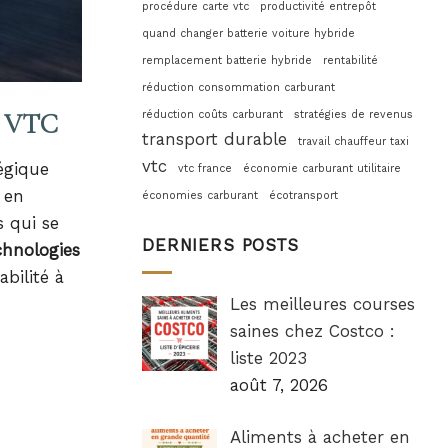
procédure carte vtc
productivité entrepôt
quand changer batterie voiture hybride
remplacement batterie hybride
rentabilité
réduction consommation carburant
réduction coûts carburant
stratégies de revenus
ur VTC
transport durable
travail chauffeur taxi
vtc
égique
vtc france
économie carburant utilitaire
 en
économies carburant
écotransport
 qui se
DERNIERS POSTS
chnologies
bilité à
Les meilleures courses
saines chez Costco :
liste 2023
août 7, 2026
Aliments à acheter en