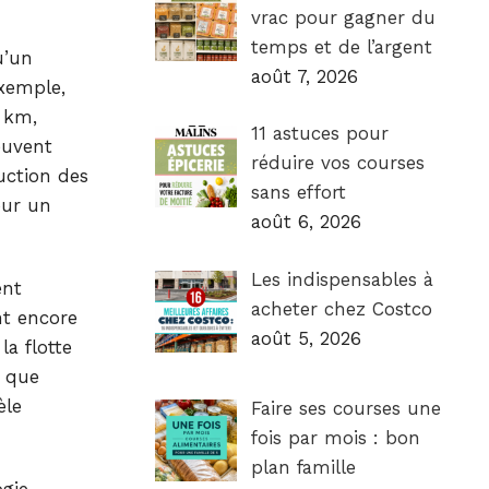
vrac pour gagner du
temps et de l’argent
u’un
août 7, 2026
exemple,
 km,
11 astuces pour
euvent
réduire vos courses
uction des
sans effort
our un
août 6, 2026
Les indispensables à
ent
acheter chez Costco
nt encore
août 5, 2026
la flotte
e que
èle
Faire ses courses une
fois par mois : bon
plan famille
ogie