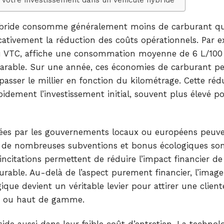
hybride consomme généralement moins de carburant q
icativement la réduction des coûts opérationnels. Par 
du VTC, affiche une consommation moyenne de 6 L/100
arable. Sur une année, ces économies de carburant p
asser le millier en fonction du kilométrage. Cette réd
pidement l’investissement initial, souvent plus élevé p
ordées par les gouvernements locaux ou européens peuv
6, de nombreuses subventions et bonus écologiques so
 incitations permettent de réduire l’impact financier de 
durable. Au-delà de l’aspect purement financier, l’imag
que devient un véritable levier pour attirer une client
es ou haut de gamme.
ide aussi dans leur faible coût d’entretien. La technol