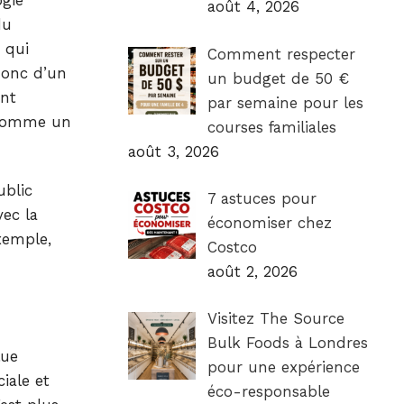
août 4, 2026
du
 qui
Comment respecter
onc d’un
un budget de 50 €
ant
par semaine pour les
r comme un
courses familiales
août 3, 2026
ublic
7 astuces pour
vec la
économiser chez
exemple,
Costco
août 2, 2026
Visitez The Source
Bulk Foods à Londres
lue
pour une expérience
iale et
éco-responsable