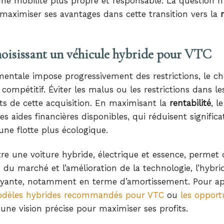
une mobilité plus propre et responsable. La question n’
 maximiser ses avantages dans cette transition vers la
hoisissant un véhicule hybride pour VTC
entale impose progressivement des restrictions, le ch
compétitif. Éviter les malus ou les restrictions dans le
êts de cette acquisition. En maximisant la
rentabilité
, le
es aides financières disponibles, qui réduisent signific
une flotte plus écologique.
e une voiture hybride, électrique et essence, permet d
x du marché et l’amélioration de la technologie, l’hybri
ayante, notamment en terme d’amortissement. Pour ap
odèles hybrides recommandés pour VTC
ou
les opport
une vision précise pour maximiser ses profits.