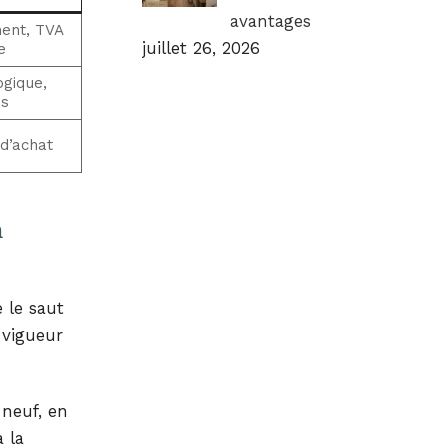
avantages
ent, TVA
juillet 26, 2026
e
gique,
ns
 d’achat
n
 le saut
 vigueur
 neuf, en
 la