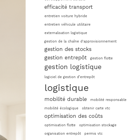
efficacité transport
entretien voiture hybride
entretien véhicule utilitaire
externalisation logistique
gestion de la chaîne d'approvisionnement
gestion des stocks
gestion entrepôt
gestion flotte
gestion logistique
logiciel de gestion d’entrepôt
logistique
mobilité durable
mobilité responsable
mobilité écologique
obtenir carte vtc
optimisation des coûts
optimisation flotte
optimisation stockage
organisation entrepôt
permis vtc