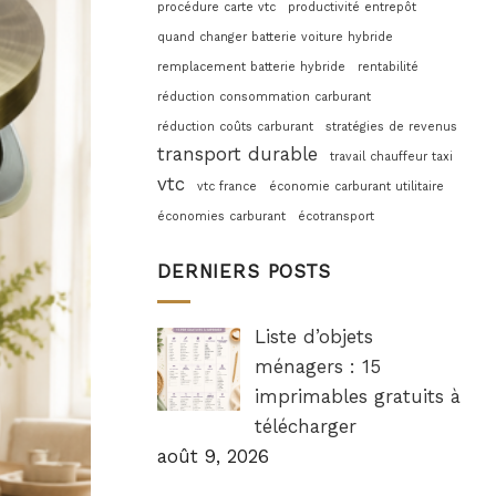
procédure carte vtc
productivité entrepôt
quand changer batterie voiture hybride
remplacement batterie hybride
rentabilité
réduction consommation carburant
réduction coûts carburant
stratégies de revenus
transport durable
travail chauffeur taxi
vtc
vtc france
économie carburant utilitaire
économies carburant
écotransport
DERNIERS POSTS
Liste d’objets
ménagers : 15
imprimables gratuits à
télécharger
août 9, 2026