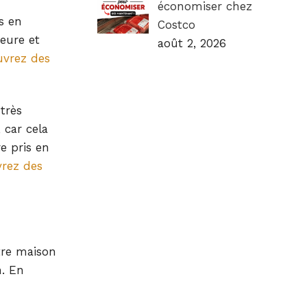
économiser chez
s en
Costco
ieure et
août 2, 2026
vrez des
très
 car cela
e pris en
rez des
tre maison
n. En