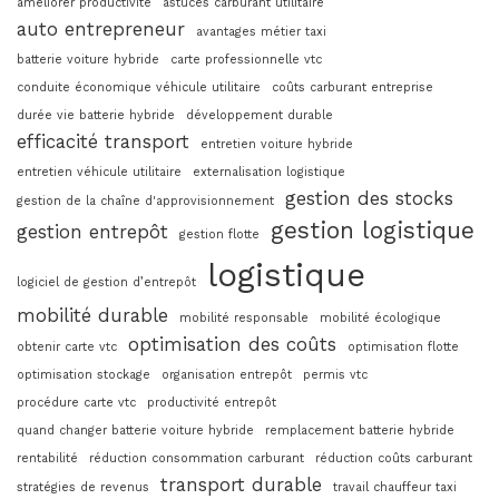
améliorer productivité
astuces carburant utilitaire
auto entrepreneur
avantages métier taxi
batterie voiture hybride
carte professionnelle vtc
conduite économique véhicule utilitaire
coûts carburant entreprise
durée vie batterie hybride
développement durable
efficacité transport
entretien voiture hybride
entretien véhicule utilitaire
externalisation logistique
gestion des stocks
gestion de la chaîne d'approvisionnement
gestion logistique
gestion entrepôt
gestion flotte
logistique
logiciel de gestion d’entrepôt
mobilité durable
mobilité responsable
mobilité écologique
optimisation des coûts
obtenir carte vtc
optimisation flotte
optimisation stockage
organisation entrepôt
permis vtc
procédure carte vtc
productivité entrepôt
quand changer batterie voiture hybride
remplacement batterie hybride
rentabilité
réduction consommation carburant
réduction coûts carburant
transport durable
stratégies de revenus
travail chauffeur taxi