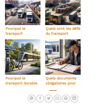
Pourquoi le
Quels sont les défis
transport
du transport
multimodal séduit
international
les entreprises
Pourquoi le
Quels documents
transport durable
obligatoires pour
devient
un transporteur
incontournable