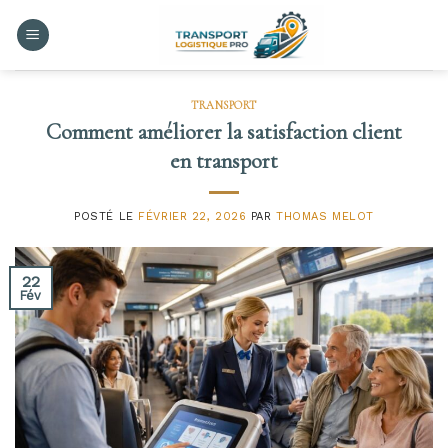
Skip
to
content
TRANSPORT
Comment améliorer la satisfaction client
en transport
POSTÉ LE
FÉVRIER 22, 2026
PAR
THOMAS MELOT
22
Fév