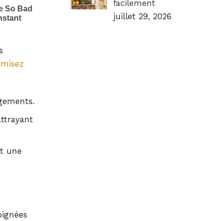
facilement
juillet 29, 2026
s
imisez
ngements.
ttrayant
et une
oignées