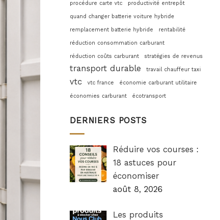
procédure carte vtc
productivité entrepôt
quand changer batterie voiture hybride
remplacement batterie hybride
rentabilité
réduction consommation carburant
réduction coûts carburant
stratégies de revenus
transport durable
travail chauffeur taxi
vtc
vtc france
économie carburant utilitaire
économies carburant
écotransport
DERNIERS POSTS
Réduire vos courses :
18 astuces pour
économiser
août 8, 2026
Les produits