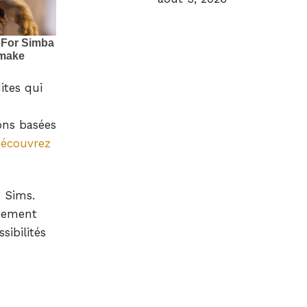
ites qui
ons basées
écouvrez
s Sims.
ppement
sibilités