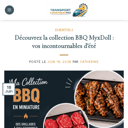
Skip
to
content
ESSENTIELS
Découvrez la collection BBQ MyxDoll :
vos incontournables d’été
POSTÉ LE
JUIN 18, 2026
PAR
CATHERINE
18
Juin