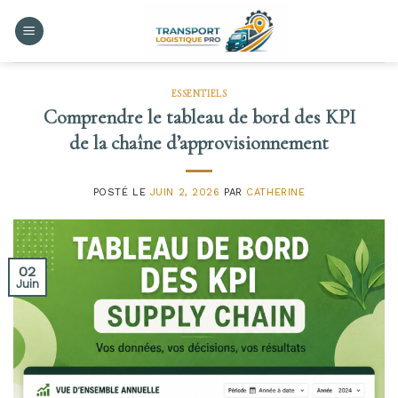
Skip
to
content
ESSENTIELS
Comprendre le tableau de bord des KPI
de la chaîne d’approvisionnement
POSTÉ LE
JUIN 2, 2026
PAR
CATHERINE
02
Juin