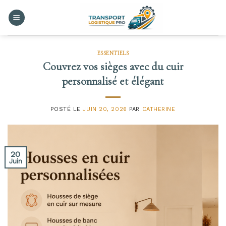
Skip
to
content
ESSENTIELS
Couvrez vos sièges avec du cuir
personnalisé et élégant
POSTÉ LE
JUIN 20, 2026
PAR
CATHERINE
20
Juin