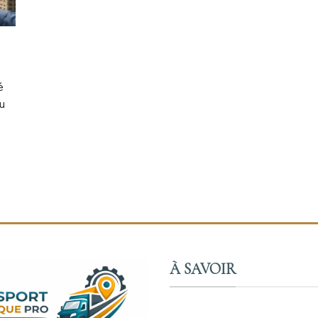
é
u
À SAVOIR