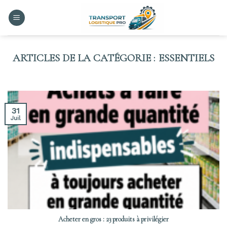
Skip
to
content
ESSENTIELS
31
Juil
Acheter en gros : 23 produits à privilégier