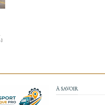
a
.]
À SAVOIR