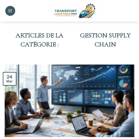
Skip
to
content
GESTION SUPPLY
CHAIN
24
Mar